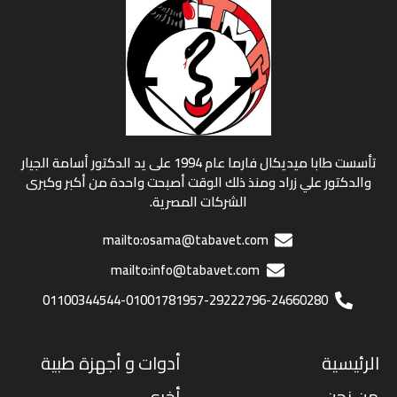
تأسست طابا ميديكال فارما عام 1994 على يد الدكتور أسامة الجيار
والدكتور علي زراد ومنذ ذلك الوقت أصبحت واحدة من أكبر وكبرى
الشركات المصرية.
mailto:osama@tabavet.com
mailto:info@tabavet.com
01100344544-01001781957-29222796-24660280
الرئيسية
أدوات و أجهزة طبية
من نحن
أخرى