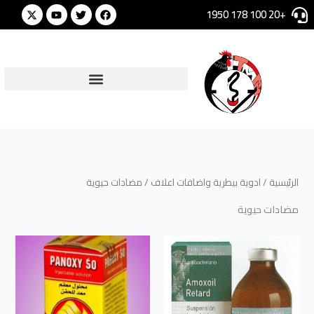
خطي
Youtube
Twitter
Facebook
ا
+20 100 178 1950
لى
ل
لمحتوى
ب
ح
ث
ع
ن
:
الرئيسية
/
ادوية بيطرية واضافات اعلاف
/ مضادات حيوية
مضادات حيوية