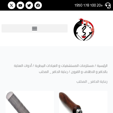
خطي
Youtube
Twitter
Facebook
ا
+20 100 178 1950
لى
ل
لمحتوى
ب
ح
ث
ع
ن
:
الرئيسية
/
مستلزمات المستشفيات و العيادات البيطرية
/
أدوات العناية
بالحافر و الاظلاف و القرون
/ رعاية الحافر _ المخلب
رعاية الحافر _ المخلب