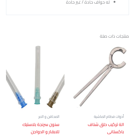
له حواف حادة / غير حادة
منتجات ذات صلة
أدوات فطام الماشية
المحاقن و الابر
الة تركيب حلق شناف
سنون سرنجة بلاستيك
باكستانى
للابقار و الدواجن