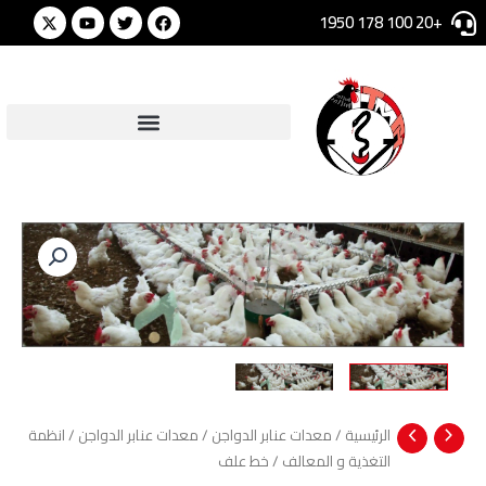
خطي
Youtube
Twitter
Facebook
+20 100 178 1950
لى
لمحتوى
الرئيسية
/
معدات عنابر الدواجن
/
معدات عنابر الدواجن
/
انظمة
التغذية و المعالف
/ خط علف