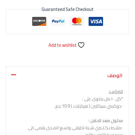
Guaranteed Safe Checkout
Add to wishlist
الوصف
التركيب:
*کل ۱۰۰ مل يحتوى على :
-دوكسي سيكللين ( هيكيلات ) 10.9 جم.
محلول معد للحقن :
-مثبـط بـكـتـيري شـبة تخليقى واسـع المـدى ينتمى الى
مجموعة التتراسيكللين