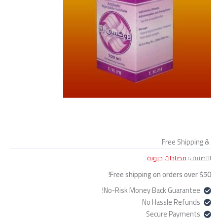
& Free Shipping
التصنيف:
مضادات حيوية
Free shipping on orders over $50!
No-Risk Money Back Guarantee!
No Hassle Refunds
Secure Payments