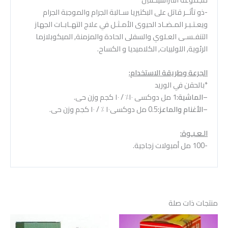
-ذو تأثــر قاتل على البكتيريا سـالبة الجرام والموجبة الجرام
ويعـتـبـر المـضـاد الحيوى الأمـثـل في علاج التهـابـات الجهاز
التنفـسـى العـلوي والسفلى الحادة والمزمنة, الميكوبلازما
الرئوية, اللولبيات, الكلاميديا و الكساح.
الجرعة وطريقة الاستخدام:
*بالحقن في الوريد
–
الماشية:
1 مل دوکسی ۱۰٪ / ۱۰ کجم وزن حی.
–
الأغنام والماعز:
0.5 مل دوکسی۱۰ ٪ / ۱۰ كجم وزن حی.
الـعـبـوة:
-100 مل أمبولات زجاجية.
منتجات ذات صلة