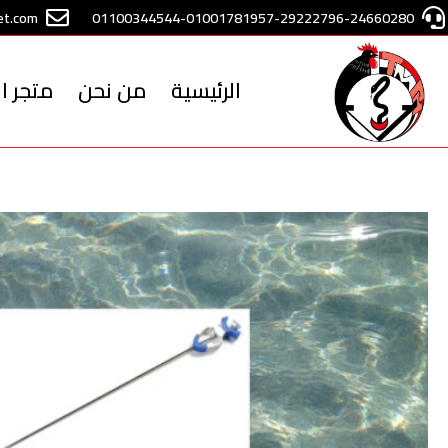
خطي
t.com
01100344544-01001781957-29222796-24660280
لى
لمحتوى
الرئيسية
من نحن
متجر ا