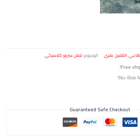
طناعي
,
التلقيح
,
بقري
الوسوم:
قفل سريع كلاسيكي
Free shi
No-Risk M
Guaranteed Safe Checkout