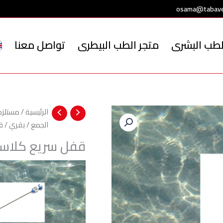
osama@tabave
لطب البشرى
متجر الطب البيطرى
تواصل معنا
الرئيسية
/
مستلزما
الجمع
/
بقري
/ ق
قفل سريع كلاس