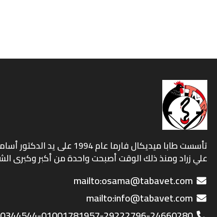
تأسست طابا ميديكال فارما عام 1994 على ي
علي زراد ومنذ ذلك الوقت أصبحت واحدة من أكبر وكبرى الش
mailto:osama@tabavet.com
mailto:info@tabavet.com
0344544-01001781957-29222796-24660280