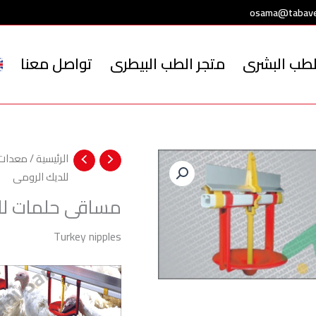
osama@tabave
لطب البشرى
متجر الطب البيطرى
تواصل معنا
الرئيسية
/
معدات ع
للديك الرومى
مساقى حلمات لل
Turkey nipples