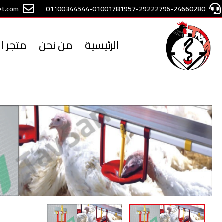
خطي
t.com
01100344544-01001781957-29222796-24660280
لى
لمحتوى
الرئيسية
من نحن
متجر ا