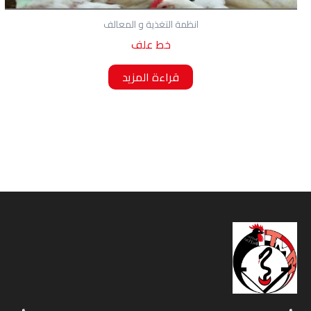
انظمة التغذية و المعالف
خط علف
قراءة المزيد